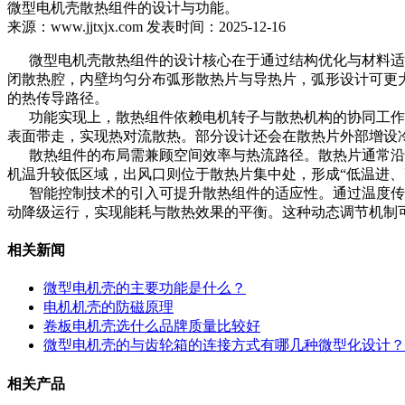
微型电机壳散热组件的设计与功能。
来源：www.jjtxjx.com 发表时间：2025-12-16
微型电机壳散热组件的设计核心在于通过结构优化与材料适配
闭散热腔，内壁均匀分布弧形散热片与导热片，弧形设计可更
的热传导路径。
功能实现上，散热组件依赖电机转子与散热机构的协同工作。
表面带走，实现热对流散热。部分设计还会在散热片外部增设
散热组件的布局需兼顾空间效率与热流路径。散热片通常沿电
机温升较低区域，出风口则位于散热片集中处，形成“低温进
智能控制技术的引入可提升散热组件的适应性。通过温度传感
动降级运行，实现能耗与散热效果的平衡。这种动态调节机制
相关新闻
微型电机壳的主要功能是什么？
电机机壳的防磁原理
卷板电机壳选什么品牌质量比较好
‌微型电机壳的与齿轮箱的连接方式有哪几种微型化设计？‌
相关产品